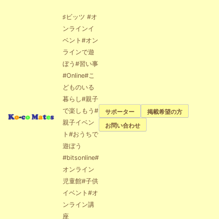
♯ビッツ #オ
ンラインイ
ベント#オン
ラインで遊
ぼう#習い事
#Online#こ
どものいる
暮らし#親子
で楽しもう#
サポーター
掲載希望の方
親子イベン
お問い合わせ
ト#おうちで
遊ぼう
#bitsonline#
オンライン
児童館#子供
イベント#オ
ンライン講
座