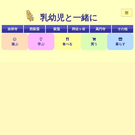
乳幼児と一緒に
MEN
吉祥寺
西荻窪
荻窪
阿佐ヶ谷
高円寺
その他
絞り込み検索
イベント
遊ぶ
学ぶ
食べる
買う
暮らす
おすすめ情報
ニュース
クローズUP
このサイトについて